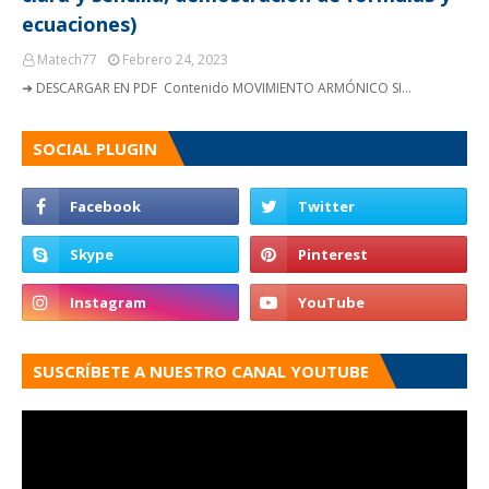
ecuaciones)
Matech77
Febrero 24, 2023
➜ DESCARGAR EN PDF Contenido MOVIMIENTO ARMÓNICO SI…
SOCIAL PLUGIN
SUSCRÍBETE A NUESTRO CANAL YOUTUBE