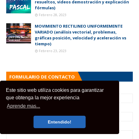
resueltos, videos demostración y explicación
fórmulas)
Febrero 28, 2023
MOVIMIENTO RECTILINEO UNIFORMEMENTE
VARIADO (análisis vectorial, problemas,
gráficas posición, velocidad y aceleración vs
tiempo)
Febrero 23, 2023
FORMULARIO DE CONTACTO
Este sitio web utiliza cookies para garantizar
Nombre
que obtenga la mejor experiencia
Aprende mas...
Correo electrónico
*
Entendido!
Mensaje
*