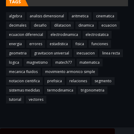
TAGS
algebra
analisis dimensional
aritmetica
cinematica
decimales
desafio
dilatacion
dinamica
ecuacion
ecuacion diferencial
electrodinamica
electrostatica
energia
errores
estadistica
fisica
funciones
geometria
gravitacion universal
inecuacion
linea recta
logica
magnetismo
matech77
matematica
mecanica fluidos
movimiento armonico simple
notacion cientifica
prefisica
relaciones
segmento
sistemas medidas
termodinamica
trigonometria
tutorial
vectores