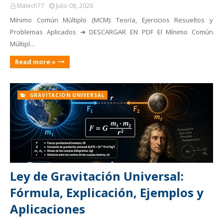
Matech77
Julio 08, 2026
Mínimo Común Múltiplo (MCM): Teoría, Ejercicios Resueltos y
Problemas Aplicados ➜ DESCARGAR EN PDF El Mínimo Común
Múltipl…
Read more »
GRAVITACION UNIVERSAL
Ley de Gravitación Universal:
Fórmula, Explicación, Ejemplos y
Aplicaciones