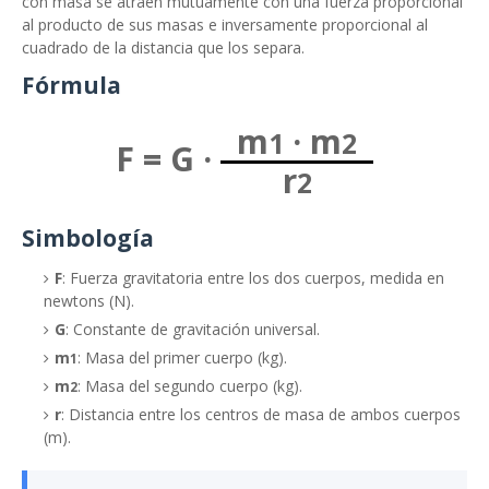
con masa se atraen mutuamente con una fuerza proporcional
al producto de sus masas e inversamente proporcional al
cuadrado de la distancia que los separa.
Fórmula
m
· m
1
2
F = G ·
r
2
Simbología
F
: Fuerza gravitatoria entre los dos cuerpos, medida en
newtons (N).
G
: Constante de gravitación universal.
m
: Masa del primer cuerpo (kg).
1
m
: Masa del segundo cuerpo (kg).
2
r
: Distancia entre los centros de masa de ambos cuerpos
(m).