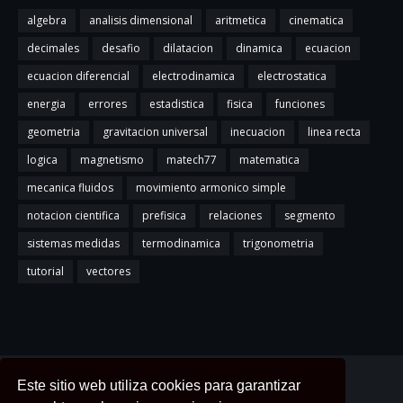
algebra
analisis dimensional
aritmetica
cinematica
decimales
desafio
dilatacion
dinamica
ecuacion
ecuacion diferencial
electrodinamica
electrostatica
energia
errores
estadistica
fisica
funciones
geometria
gravitacion universal
inecuacion
linea recta
logica
magnetismo
matech77
matematica
mecanica fluidos
movimiento armonico simple
notacion cientifica
prefisica
relaciones
segmento
sistemas medidas
termodinamica
trigonometria
tutorial
vectores
Home
About
Contact Us
Este sitio web utiliza cookies para garantizar