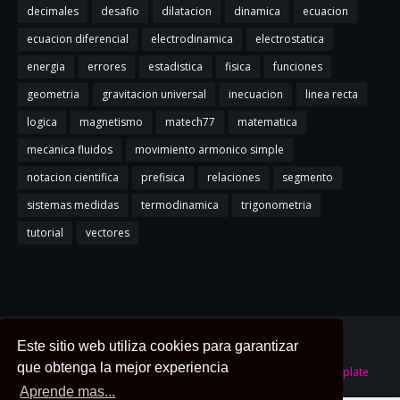
decimales
desafio
dilatacion
dinamica
ecuacion
ecuacion diferencial
electrodinamica
electrostatica
energia
errores
estadistica
fisica
funciones
geometria
gravitacion universal
inecuacion
linea recta
logica
magnetismo
matech77
matematica
mecanica fluidos
movimiento armonico simple
notacion cientifica
prefisica
relaciones
segmento
sistemas medidas
termodinamica
trigonometria
tutorial
vectores
Home
About
Contact Us
Este sitio web utiliza cookies para garantizar
que obtenga la mejor experiencia
Created By
Blogger Template
| Distributed By
Gooyaabi Template
Aprende mas...